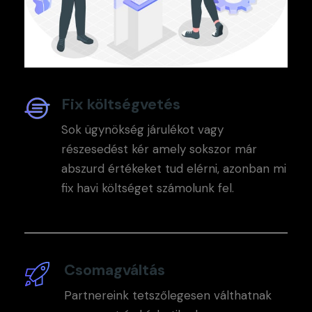
Fix költségvetés
Sok ügynökség járulékot vagy
részesedést kér amely sokszor már
abszurd értékeket tud elérni, azonban mi
fix havi költséget számolunk fel.
Csomagváltás
Partnereink tetszőlegesen válthatnak