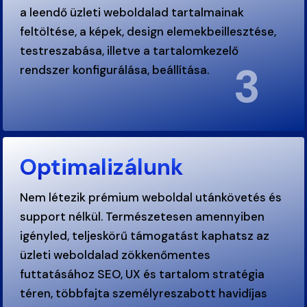
a leendő üzleti weboldalad tartalmainak
feltöltése, a képek, design elemekbeillesztése,
testreszabása, illetve a tartalomkezelő
3
rendszer konfigurálása, beállítása.
.
Optimalizálunk
Nem létezik prémium weboldal utánkövetés és
support nélkül. Természetesen amennyiben
igényled, teljeskörű támogatást kaphatsz az
üzleti weboldalad zökkenőmentes
futtatásához SEO, UX és tartalom stratégia
téren, többfajta személyreszabott havidíjas