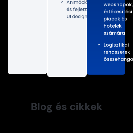
Animációk
webshopok,
és fejlett
értékesítési
UI design
piacok és
hotelek
számára
Logisztikai
rendszerek
összehango
Blog és cikkek