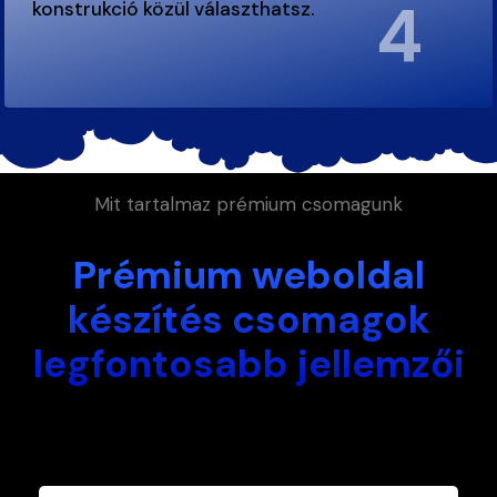
4
konstrukció közül választhatsz.
.
Mit tartalmaz prémium csomagunk
Prémium weboldal
készítés csomagok
legfontosabb jellemzői