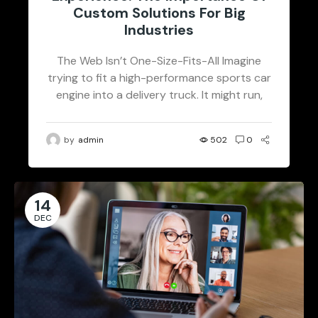
Custom Solutions For Big
Industries
The Web Isn’t One-Size-Fits-All Imagine
trying to fit a high-performance sports car
engine into a delivery truck. It might run,
but it won’t perform the...
by
admin
502
0
14
DEC