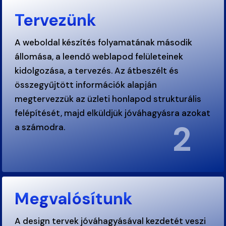
Tervezünk
A weboldal készítés folyamatának második
állomása, a leendő weblapod felületeinek
kidolgozása, a tervezés. Az átbeszélt és
összegyűjtött információk alapján
megtervezzük az üzleti honlapod strukturális
felépítését, majd elküldjük jóváhagyásra azokat
2
a számodra.
.
Megvalósítunk
A design tervek jóváhagyásával kezdetét veszi