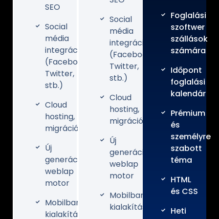
SEO
Foglalási
Social
Social
szoftwer
média
média
szállások
integráció
integráció
számára
(Facebook,
(Facebook,
Twitter,
Időpont
Twitter,
stb.)
foglalási
stb.)
kalendár
Cloud
Cloud
hosting,
Prémium
hosting,
migráció
és
migráció
személyre
Új
Új
szabott
generációs
generációs
téma
weblap
weblap
motor
HTML
motor
és CSS
Mobilbarát
Mobilbarát
kialakítás
Heti
kialakítás