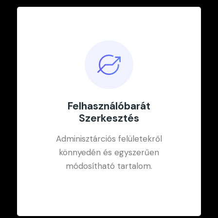
Felhasználóbarát
Szerkesztés
Adminisztárciós felületekről
Mobilra Optimizált
könnyedén és egyszerűen
módosítható tartalom.
100%-ban okostelefonra optimalizált
mobilbarát felépítés.