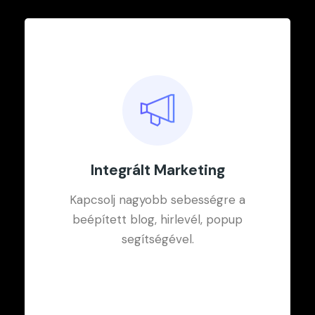
Integrált Marketing
Felhasználóbarát
Kapcsolj nagyobb sebességre a
Szerkesztés
beépített blog, hirlevél, popup
segítségével.
Adminisztárciós felületekről
könnyedén és egyszerűen
módosítható tartalom.