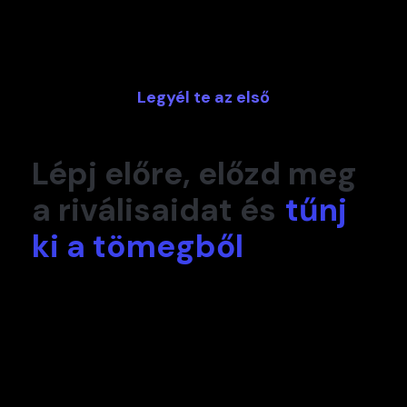
Legyél te az első
Lépj előre, előzd meg
a riválisaidat és
tűnj
ki a tömegből
Hatékonyságnövelés, weboldal és webshop
keresőoptimalizálás, felhasználói élmény
tervezés a legújabb SEO és UX trendek
figyelembevételével.