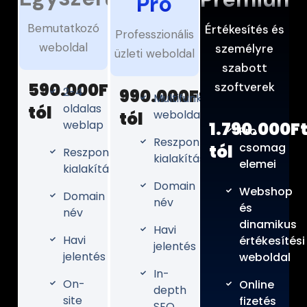
Pro
Bemutatkozó
Értékesítés és
Professzionális
weboldal
személyre
üzleti weboldal
szabott
590.000Ft-
szoftverek
2-4
990.000Ft-
Multifunkciós
oldalas
tól
weboldal
tól
weblap
1.790.000F
Pro
Reszponzív
csomag
tól
Reszponzív
kialakítás
elemei
kialakítás
Domain
Webshop
Domain
név
és
név
dinamikus
Havi
Havi
értékesítési
jelentés
jelentés
weboldal
In-
On-
Online
depth
site
fizetés
SEO