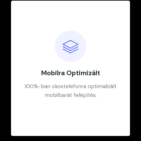
Mobilra Optimizált
100%-ban okostelefonra optimalizált
Letisztult Webdesign
mobilbarát felépítés.
Letisztult, minimalista nyugati stílusú
reszponzív webdesign.