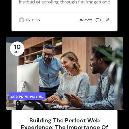
Instead of scrolling through flat images and
lengthy descriptions, they’re immersed...
by
Timo
2522
0
10
JUL
Entrepreneurship
Building The Perfect Web
Experience: The Importance Of