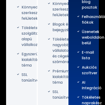
blog
Könnyedén
Könnyedén
posztok
szerkeszthető
szerkeszthető
felületek
Felhasználó
felületek
fiókok
Blogok és
Tökéletes
bejegyzések
Üzenetek
szolgáltatás
weboldalon
alapú
Tökéletes
belül
vállalkozásoknak
nagyobb
vállalatok
E-mail
Egyszerű
és cégek
lista
kialakítású
számára
téma
Aukciós
Prémium
szoftver
SSL
kialakítású
tanúsítvány
téma
AI
Integráció
SSL
tanúsítvány
Tökéletes
naprakész